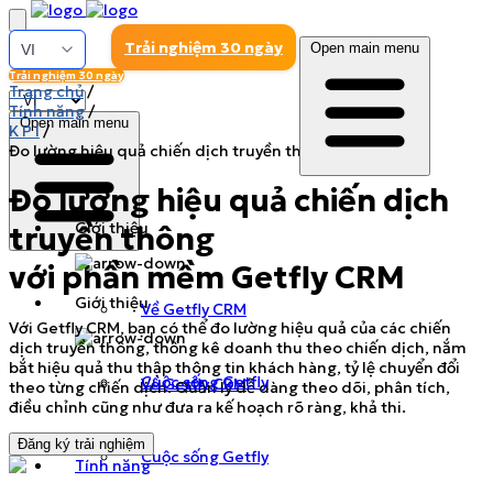
Trải nghiệm 30 ngày
Open main menu
Trải nghiệm 30 ngày
Trang chủ
/
Tính năng
/
Open main menu
K P I
/
Đo lường hiệu quả chiến dịch truyền thông
Đo lường hiệu quả chiến dịch
Giới thiệu
truyền thông
với phần mềm Getfly CRM
Giới thiệu
Về Getfly CRM
Với Getfly CRM, bạn có thể đo lường hiệu quả của các chiến
dịch truyền thông, thống kê doanh thu theo chiến dịch, nắm
bắt hiệu quả thu thập thông tin khách hàng, tỷ lệ chuyển đổi
Cuộc sống Getfly
Về Getfly CRM
theo từng chiến dịch. Quản lý dễ dàng theo dõi, phân tích,
điều chỉnh cũng như đưa ra kế hoạch rõ ràng, khả thi.
Đăng ký trải nghiệm
Cuộc sống Getfly
Tính năng