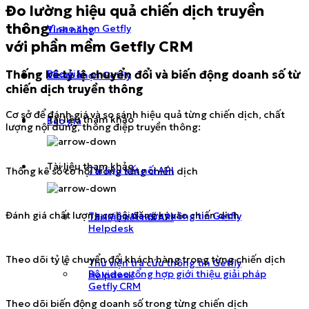
Đo lường hiệu quả chiến dịch truyền
thông
Vì sao chọn Getfly
Tính năng
với phần mềm Getfly CRM
Báo giá
Thống kê tỷ lệ chuyển đổi và biến động doanh số từ
Vì sao chọn Getfly
chiến dịch truyền thông
Cơ sở để đánh giá và so sánh hiệu quả từng chiến dịch, chất
Tài liệu tham khảo
Báo giá
lượng nội dung, thông điệp truyền thông:
Tài liệu tham khảo
Tài liệu kết nối API
Thống kê số cơ hội trong từng chiến dịch
Đánh giá chất lượng cơ hội đăng ký vào chiến dịch
Thư viện tra cứu thông tin Getfly
Tài liệu kết nối API
Helpdesk
Theo dõi tỷ lệ chuyển đổi khách hàng trong từng chiến dịch
Thư viện tra cứu thông tin Getfly
Bộ video tổng hợp giới thiệu giải pháp
Helpdesk
Getfly CRM
Theo dõi biến động doanh số trong từng chiến dịch