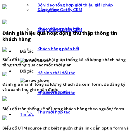
Bộ video tổng hợp giới thiệu giải pháp
Cộng đồng Getfly CRM
Getfly CRM
Khách hàng phản hồi
Cộng đồng Getfly CRM
Đánh giá hiệu quả hoạt động thu thập thông tin
khách hàng
Khách hàng phản hồi
Đối tác
Biểu đồ tăng trưởng cơ hội giúp thống kê số lượng khách hàng
tăng trưởng qua các mốc thời gian
Đối tác
Hệ sinh thái đối tác
Đánh giá nhanh tổng số lượng khách đã xem form, đã đăng ký
và doanh thu ghi nhận được
Thư mời hợp tác
Hệ sinh thái đối tác
Biểu đồ tròn thống kế số lượng khách hàng theo nguồn/ form
Thư mời hợp tác
Tin tức
Biểu đồ UTM source cho biết nguồn chứa link dẫn optin form và