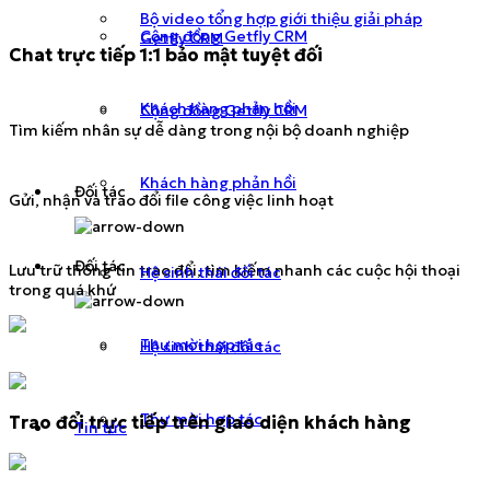
Bộ video tổng hợp giới thiệu giải pháp
Cộng đồng Getfly CRM
Getfly CRM
Chat trực tiếp 1:1 bảo mật tuyệt đối
Khách hàng phản hồi
Cộng đồng Getfly CRM
Tìm kiếm nhân sự dễ dàng trong nội bộ doanh nghiệp
Khách hàng phản hồi
Đối tác
Gửi, nhận và trao đổi file công việc linh hoạt
Đối tác
Lưu trữ thông tin trao đổi, tìm kiếm nhanh các cuộc hội thoại
Hệ sinh thái đối tác
trong quá khứ
Thư mời hợp tác
Hệ sinh thái đối tác
Thư mời hợp tác
Trao đổi trực tiếp trên giao diện khách hàng
Tin tức