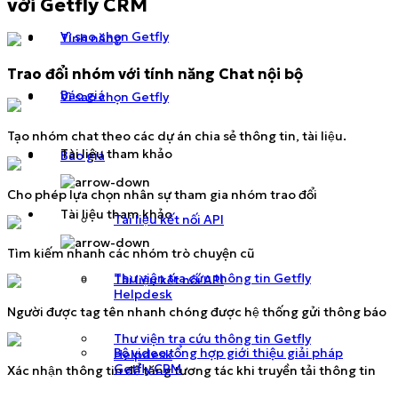
với Getfly CRM
Vì sao chọn Getfly
Tính năng
Trao đổi nhóm với tính năng Chat nội bộ
Báo giá
Vì sao chọn Getfly
Tạo nhóm chat theo các dự án chia sẻ thông tin, tài liệu.
Tài liệu tham khảo
Báo giá
Cho phép lựa chọn nhân sự tham gia nhóm trao đổi
Tài liệu tham khảo
Tài liệu kết nối API
Tìm kiếm nhanh các nhóm trò chuyện cũ
Thư viện tra cứu thông tin Getfly
Tài liệu kết nối API
Helpdesk
Người được tag tên nhanh chóng được hệ thống gửi thông báo
Thư viện tra cứu thông tin Getfly
Bộ video tổng hợp giới thiệu giải pháp
Helpdesk
Getfly CRM
Xác nhận thông tin để tăng tương tác khi truyền tải thông tin