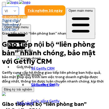
Trải nghiệm 30 ngày
Open main menu
Trải nghiệm 30 ngày
Trang chủ
/
Tính năng
/
Open main menu
Cộng tác
/
Giao tiếp nội bộ “liên phòng ban” nhanh chóng, bảo mật
Giao tiếp nội bộ “liên phòng
Giới thiệu
ban” nhanh chóng, bảo mật
với Getfly CRM
Giới thiệu
Về Getfly CRM
Getfly cung cấp hệ thống giao tiếp liên phòng ban hiệu quả,
bảo mật giúp quy trình làm việc trong doanh nghiệp được
đồng nhất, thông tin được luân chuyển nhanh chóng, kịp thời
Cuộc sống Getfly
Về Getfly CRM
Đăng ký trải nghiệm
Cuộc sống Getfly
Tính năng
Giao tiếp nội bộ “liên phòng ban”