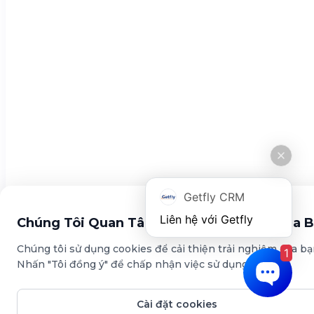
Tin tức
Tính năng
Quản lý khách hàng
Đo lường KPI
Marketing Automation
Chính sách
Chính sách bảo mật
Điều khoản sử dụng
Getfly CRM
Tải ứng dụng này
Chúng Tôi Quan Tâm Đến Sự Riêng Tư Của 
Chúng tôi sử dụng cookies để cải thiện trải nghiệm của bạ
1
Nhấn "Tôi đồng ý" để chấp nhận việc sử dụng cookies.
Cài đặt cookies
© Copyright Getfly CRM 2024 - Giải pháp quản lý & chăm sóc