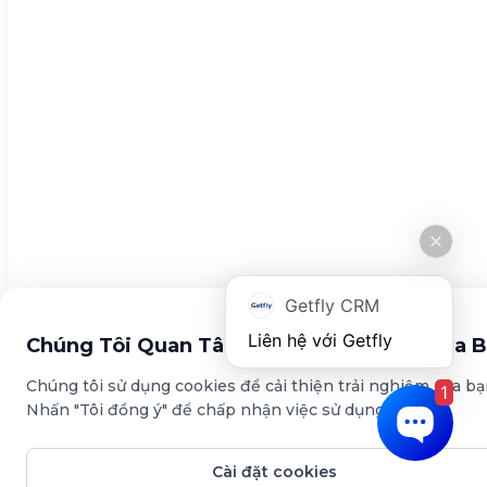
Tin tức
Tính năng
Quản lý khách hàng
Đo lường KPI
Marketing Automation
Chính sách
Chính sách bảo mật
Điều khoản sử dụng
Getfly CRM
Tải ứng dụng này
Chúng Tôi Quan Tâm Đến Sự Riêng Tư Của 
Chúng tôi sử dụng cookies để cải thiện trải nghiệm của bạ
1
Nhấn "Tôi đồng ý" để chấp nhận việc sử dụng cookies.
Cài đặt cookies
© Copyright Getfly CRM 2024 - Giải pháp quản lý & chăm sóc