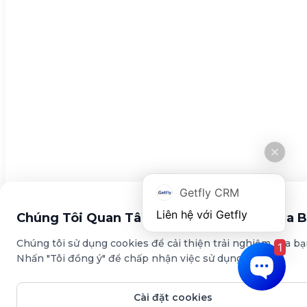
Tin tức
Tính năng
Quản lý khách hàng
Đo lường KPI
Marketing Automation
Chính sách
Chính sách bảo mật
Điều khoản sử dụng
Getfly CRM
Tải ứng dụng này
Chúng Tôi Quan Tâm Đến Sự Riêng Tư Của 
Chúng tôi sử dụng cookies để cải thiện trải nghiệm của bạ
1
Nhấn "Tôi đồng ý" để chấp nhận việc sử dụng cookies.
Cài đặt cookies
© Copyright Getfly CRM 2024 - Giải pháp quản lý & chăm sóc