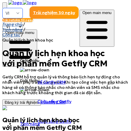
Trải nghiệm 30 ngày
Open main menu
Trải nghiệm 30 ngày
Trang chủ
/
Tính năng
/
Open main menu
Cộng tác
/
Quản lý lịch hẹn khoa học
Quản lý lịch hẹn khoa học
Giới thiệu
với phần mềm Getfly CRM
Getly CRM hỗ trợ quản lý và thông báo lịch hẹn tự động cho
Giới thiệu
nhân viên phụ trách công việc. Khi tạo công việc hẹn gặp khách
Về Getfly CRM
hàng sẽ có thông báo nhắc cho nhân viên và SMS nhắc cho
khách hàng trước khoảng thời gian đã cài đặt sẵn.
Cuộc sống Getfly
Về Getfly CRM
Đăng ký trải nghiệm
Quản lý lịch hẹn khoa học
Cuộc sống Getfly
Tính năng
với phần mềm Getfly CRM