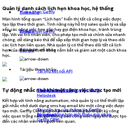
Quản lý danh sách lịch hẹn khoa học, hệ thống
Vì sao chọn Getfly
Tính năng
Màn hình tổng quan “Lịch hẹn” hiển thị tất cả công việc được
tạo lập theo thời gian. Tính năng này hỗ trợ sales quản lý và sắp
xếp các công việc hẹn gặp hay gọi điện khoa học, tránh trùng
Báo giá
Vì sao chọn Getfly
lặp. Với vai trò nhân viên, cho phép tạo mới và chỉnh sửa nhanh
chóng, dễ dàng kéo thả để sắp xếp thời gian hợp lý và theo dõi
các lịch hẹn liên quan. Nhà quản lý có thể theo dõi tất cả lịch
Tài liệu tham khảo
hẹn của nhân viên, dễ dàng nắm bắt và giám sát một cách khoa
Báo giá
học.
Tài liệu tham khảo
Tài liệu kết nối API
Tự động nhắc nhở khi một công việc được tạo mới
Thư viện tra cứu thông tin Getfly
Tài liệu kết nối API
Helpdesk
Kết hợp với tính năng automation, nhà quản lý có thể thiết lập
gửi nhắc nhở dưới dạng sms hay email khi một công việc được
Thư viện tra cứu thông tin Getfly
tạo mới. Getfly CRM giúp nhân viên không bỏ lỡ bất kỳ công
Bộ video tổng hợp giới thiệu giải pháp
Helpdesk
việc quan trọng nào, gửi thông báo công việc ngay khi được tạo
Getfly CRM
đến các nhân viên và người liên quan.