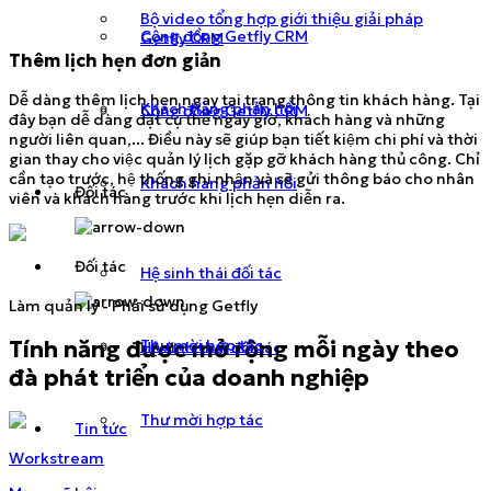
Bộ video tổng hợp giới thiệu giải pháp
Cộng đồng Getfly CRM
Getfly CRM
Thêm lịch hẹn đơn giản
Dễ dàng thêm lịch hẹn ngay tại trang thông tin khách hàng. Tại
Khách hàng phản hồi
Cộng đồng Getfly CRM
đây bạn dễ dàng đặt cụ thể ngày giờ, khách hàng và những
người liên quan,... Điều này sẽ giúp bạn tiết kiệm chi phí và thời
gian thay cho việc quản lý lịch gặp gỡ khách hàng thủ công. Chỉ
cần tạo trước, hệ thống ghi nhận và sẽ gửi thông báo cho nhân
Khách hàng phản hồi
Đối tác
viên và khách hàng trước khi lịch hẹn diễn ra.
Đối tác
Hệ sinh thái đối tác
Làm quản lý - Phải sử dụng Getfly
Tính năng được mở rộng mỗi ngày theo
Thư mời hợp tác
Hệ sinh thái đối tác
đà phát triển của doanh nghiệp
Thư mời hợp tác
Tin tức
Workstream