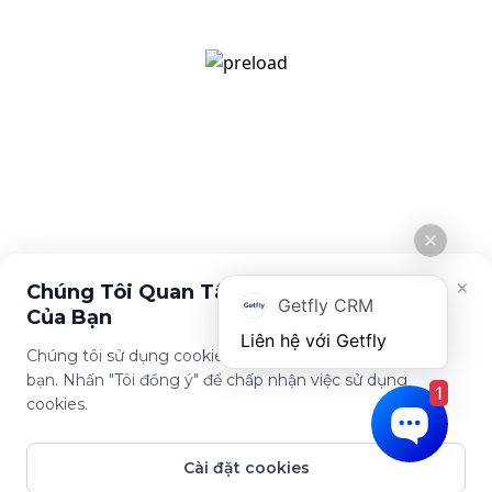
[email protected]
Giới thiệu
Tính năng
Về Getfly
Quản lý khách hàng
Tuyển dụng
Đo lường KPI
Cuộc sống Getfly
Marketing Automation
Tin tức
Chính sách
Chính sách bảo mật
Điều khoản sử dụng
×
Chúng Tôi Quan Tâm Đến Sự Riêng Tư
Getfly CRM
Của Bạn
Chúng tôi sử dụng cookies để cải thiện trải nghiệm của
bạn. Nhấn "Tôi đồng ý" để chấp nhận việc sử dụng
1
Tải ứng dụng này
cookies.
Cài đặt cookies
© Copyright Getfly CRM 2024 - Giải pháp quản lý & chăm