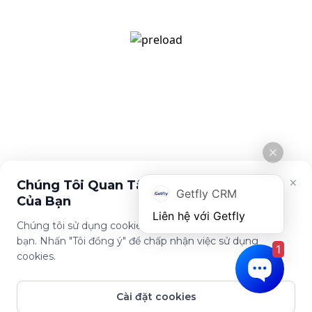
[email protected]
Giới thiệu
Tính năng
Về Getfly
Quản lý khách hàng
Tuyển dụng
Đo lường KPI
Cuộc sống Getfly
Marketing Automation
Tin tức
Chính sách
Chính sách bảo mật
Điều khoản sử dụng
×
Chúng Tôi Quan Tâm Đến Sự Riêng Tư
Getfly CRM
Của Bạn
Chúng tôi sử dụng cookies để cải thiện trải nghiệm của
bạn. Nhấn "Tôi đồng ý" để chấp nhận việc sử dụng
1
Tải ứng dụng này
cookies.
Cài đặt cookies
© Copyright Getfly CRM 2024 - Giải pháp quản lý & chăm