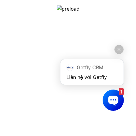
6395
593 953
[email protected]
Giới thiệu
Tính năng
Về Getfly
Quản lý khách hàng
Tuyển dụng
Đo lường KPI
Cuộc sống Getfly
Marketing Automation
Tin tức
Chính sách
Getfly CRM
Chính sách bảo mật
Điều khoản sử dụng
1
Tải ứng dụng này