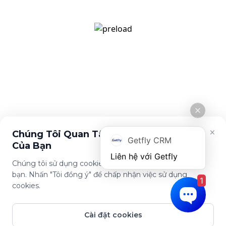
[email protected]
Giới thiệu
Tính năng
Về Getfly
Quản lý khách hàng
Tuyển dụng
Đo lường KPI
Cuộc sống Getfly
Marketing Automation
Tin tức
Chính sách
Chính sách bảo mật
Điều khoản sử dụng
×
Chúng Tôi Quan Tâm Đến Sự Riêng Tư
Getfly CRM
Của Bạn
Chúng tôi sử dụng cookies để cải thiện trải nghiệm của
bạn. Nhấn "Tôi đồng ý" để chấp nhận việc sử dụng
1
Tải ứng dụng này
cookies.
Cài đặt cookies
© Copyright Getfly CRM 2024 - Giải pháp quản lý & chăm