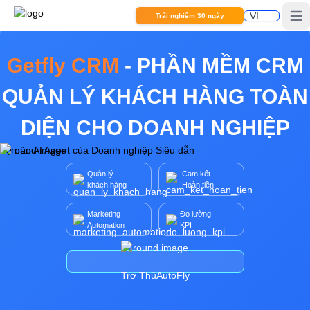
Trải nghiệm 30 ngày
Open
Getfly CRM
-
PHẦN MỀM CRM
QUẢN LÝ KHÁCH HÀNG
TOÀN
DIỆN
CHO DOANH NGHIỆP
Bộ não AI Agent của Doanh nghiệp Siêu dẫn
Quản lý
Cam kết
khách hàng
Hoàn tiền
Marketing
Đo lường
Automation
KPI
Trợ Thủ
AutoFly