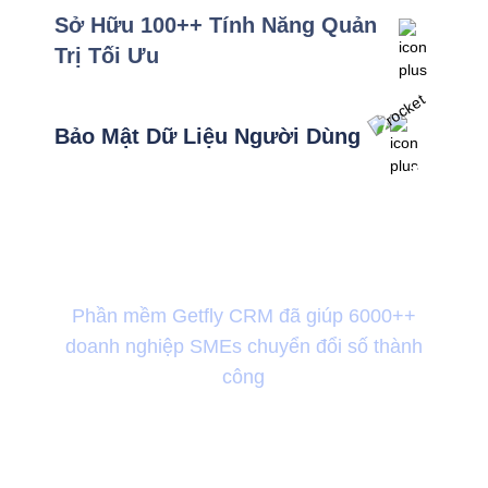
Sở Hữu 100++ Tính Năng Quản
Trị Tối Ưu
Bảo Mật Dữ Liệu Người Dùng
Sự Hài Lòng Của Khách
Hàng Là Động Lực Của
Getfly CRM
Phần mềm Getfly CRM đã giúp 6000++
doanh nghiệp SMEs chuyển đổi số thành
công
Khám phá câu chuyện khách hàng