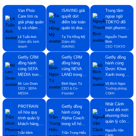
Vạn Phúc
ISAVING giải
Trung tâm
Care tìm ra
quyết dứt
ngoại ngữ
giải pháp quản
điểm bài toán
TOKYO đổi
lý và chăm
quản trị doanh
mới phương
sóc khách
nghiệp nhờ
thức quản lý,
Lê Tuấn Anh
Tạ Thị Hồng Mỹ
Nguyễn Thanh
hàng hiệu quả
phần mềm
chăm sóc
Giám đốc kinh
Giám đốc
Bình
nhờ ứng dụng
Getfly CRM
khách hàng
doanh
ISAVING
CEO TOKYO
Getfly CRM
nhờ ứng dụng
Getfly CRM
Getfly CRM
Getfly CRM
Getfly đồng
đồng hành
đồng hàng
hành cùng
cùng SEFA
cùng NEVA
Dược Khoa
MEDIA trong
LAND trong
Xanh trong đổi
hành trình đổi
đổi mới
mới phương
Mr. Leo Doan
Đinh Ngọc Tú
Vũ Bích Ngọc
mới phương
phương thức
thức quản lý
CEO - SEFA
CEO & Co-
Trưởng phòng
thức quản lý
quản lý dữ
dữ liệu và
MEDIA
Founder
CSKH
công việc,
liệu khách
chăm sóc
quản lý dữ
hàng và đội
khách hàng
Nhật Cảnh
PROTRAIN
Getfly đồng
liệu khách
ngũ nhân viên
Land đổi mới
số hóa quy
hành cùng
hàng
kinh doanh
phương thức
trình quản lý
Alpha Coach
quản lý công
khách hàng,
trong số hóa
việc, quản lý
quản lý công
hoạt động
Nguyễn Văn
dữ liệu khách
Trần Minh
Trần Trung Hiếu
việc với
quản lý và
Cảnh