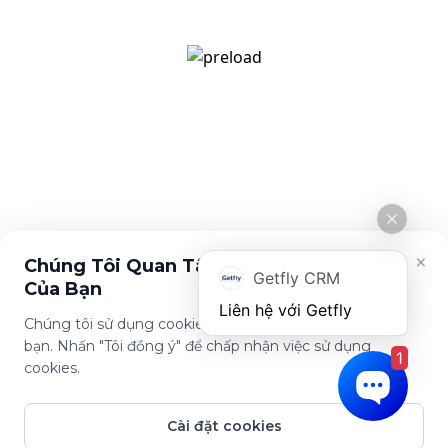
[email protected]
Giới thiệu
Tính năng
Về Getfly
Quản lý khách hàng
Tuyển dụng
Đo lường KPI
Cuộc sống Getfly
Marketing Automation
Tin tức
Chính sách
Chính sách bảo mật
Điều khoản sử dụng
×
Chúng Tôi Quan Tâm Đến Sự Riêng Tư
Getfly CRM
Của Bạn
Chúng tôi sử dụng cookies để cải thiện trải nghiệm của
bạn. Nhấn "Tôi đồng ý" để chấp nhận việc sử dụng
1
Tải ứng dụng này
cookies.
Cài đặt cookies
© Copyright Getfly CRM 2024 - Giải pháp quản lý & chăm