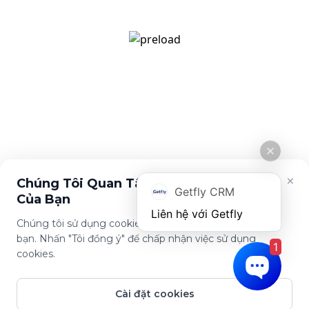
[email protected]
Giới thiệu
Tính năng
Về Getfly
Quản lý khách hàng
Tuyển dụng
Đo lường KPI
Cuộc sống Getfly
Marketing Automation
Tin tức
Chính sách
Chính sách bảo mật
Điều khoản sử dụng
×
Chúng Tôi Quan Tâm Đến Sự Riêng Tư
Getfly CRM
Của Bạn
Chúng tôi sử dụng cookies để cải thiện trải nghiệm của
bạn. Nhấn "Tôi đồng ý" để chấp nhận việc sử dụng
1
Tải ứng dụng này
cookies.
Cài đặt cookies
© Copyright Getfly CRM 2024 - Giải pháp quản lý & chăm